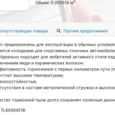
3
Объем: 0.000518 м
опутствующие товары
Прочие предложения
c предназначены для эксплуатации в обычных условия
яются колодками для спортивных гоночных автомобилей
 Идеально подходят для любителей активного стиля е
лючением меди и керамических волокон:
ффективность торможения с первых километров пути (п
остоит высоким температурам,
износостойкостью,
т отсутствия в составе металлической стружки и выс
ество тормозной пыли долго сохраняет колесные диски
 7L6698451B