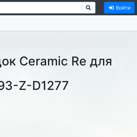
Войти
док Ceramic Re для
93-Z-D1277