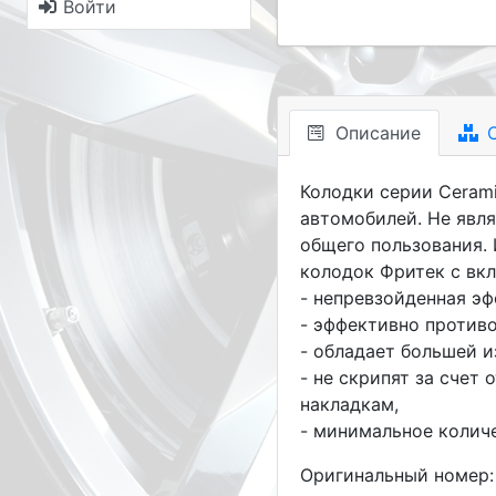
Войти
Описание
С
Колодки серии Cerami
автомобилей. Не явл
общего пользования.
колодок Фритек с вк
- непревзойденная э
- эффективно против
- обладает большей 
- не скрипят за сче
накладкам,
- минимальное колич
Оригинальный номер: