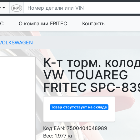
у
EC
О компании FRITEC
Контакты
VOLKSWAGEN
К-т торм. коло
VW TOUAREG
FRITEC SPC-83
Товар отсутствует на складе
Код EAN: 7500404048989
Вес: 1.977 кг