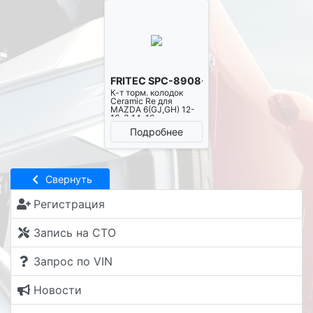
FRITEC SPC-8908-Z-D1679
К-т торм. колодок
Ceramic Re для
MAZDA 6(GJ,GH) 12-
16, 3 14-16,
MITSUBISHI Outlander
Подробнее
14-16, ASX 14-15,
CITROEN C4
AIRCROSS 12-,
PEUGEOT 4008 12-
Свернуть
Регистрация
Запись на СТО
Запрос по VIN
Новости