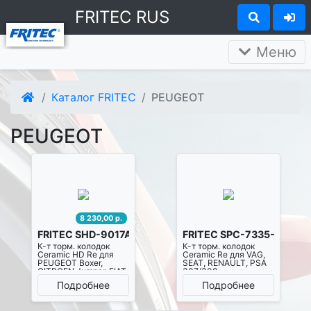
FRITEC RUS
Меню
Каталог FRITEC
PEUGEOT
PEUGEOT
8 230,00 р.
FRITEC SHD-9017A-Z-D1490
FRITEC SPC-7335-Z-D34
К-т торм. колодок
К-т торм. колодок
Ceramic HD Re для
Ceramic Re для VAG,
PEUGEOT Boxer,
SEAT, RENAULT, PSA
CITROEN Jumper, FIAT
307/308
Ducato
Подробнее
Подробнее