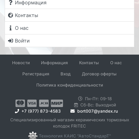
Информация
Контакты
О нас
Войти
Новости
Информация
Контакты
О нас
Регистрация
Вход
Договор оферты
Политика конфиденциальности
Пн-Пт: 09-18
Сб-Вс: Выходной
+7 (977) 873-4583
bort007@yandex.ru
Специализированный магазин керамических тормозных
колодок FRITEC
Технология КАИС "АвтоСтандарТ"