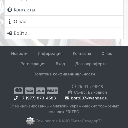
Контакты
О нас
Войти
Новости
Информация
Контакты
О нас
Регистрация
Вход
Договор оферты
Политика конфиденциальности
Пн-Пт: 09-18
Сб-Вс: Выходной
+7 (977) 873-4583
bort007@yandex.ru
Специализированный магазин керамических тормозных
колодок FRITEC
Технология КАИС "АвтоСтандарТ"