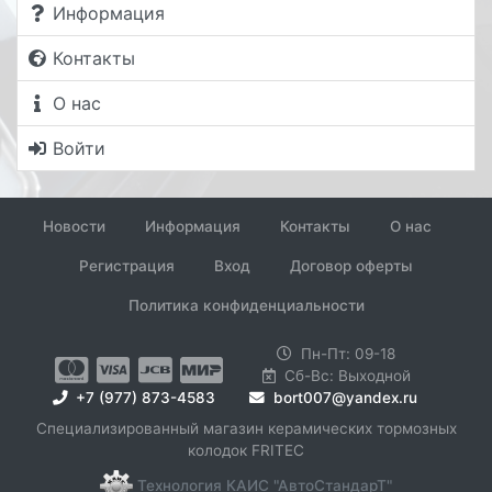
Информация
Контакты
О нас
Войти
Новости
Информация
Контакты
О нас
Регистрация
Вход
Договор оферты
Политика конфиденциальности
Пн-Пт: 09-18
Сб-Вс: Выходной
+7 (977) 873-4583
bort007@yandex.ru
Специализированный магазин керамических тормозных
колодок FRITEC
Технология КАИС "АвтоСтандарТ"