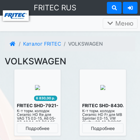
FRITEC RUS
Меню
Каталог FRITEC
VOLKSWAGEN
VOLKSWAGEN
6 830,00 р.
FRITEC SHD-7921-Z-D1018
FRITEC SHD-8430A-Z-D1
К-т торм. колодок
К-т торм. колодок
Ceramic HD Re для
Ceramic HD Fr для MB
VAG T5 03-15, A6 05-
Sprinter 03-15, VW
07, A8 04-07, RS4 05-
Crafter 08-12, DODGE
08, S4 04-08
Sprinter 07-15
Подробнее
Подробнее