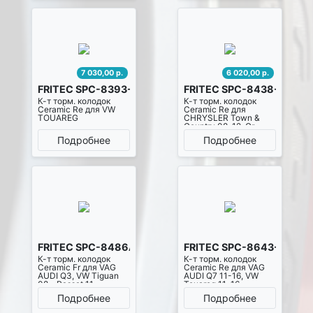
Country 08-08
7 030,00 р.
6 020,00 р.
FRITEC SPC-8393-Z-D1277
FRITEC SPC-8438-Z-D13
К-т торм. колодок
К-т торм. колодок
Ceramic Re для VW
Ceramic Re для
TOUAREG
CHRYSLER Town &
Country 08-12, Gr.
Voyager (RT) 07-,
Подробнее
Подробнее
DODGE Caravan 07-,
Gr. Caravan 07-,
Journey 07-13, VW
Routan 09-13, FIAT
Freemont 11-, LANCIA
Voyager MPV 11-14
FRITEC SPC-8486A-Z-D1375
FRITEC SPC-8643-Z-D14
К-т торм. колодок
К-т торм. колодок
Ceramic Fr для VAG
Ceramic Re для VAG
AUDI Q3, VW Tiguan
AUDI Q7 11-16, VW
08-, Passat 11-
Touareg 11-16,
PORSCHE Cayenne
Подробнее
Подробнее
11-14