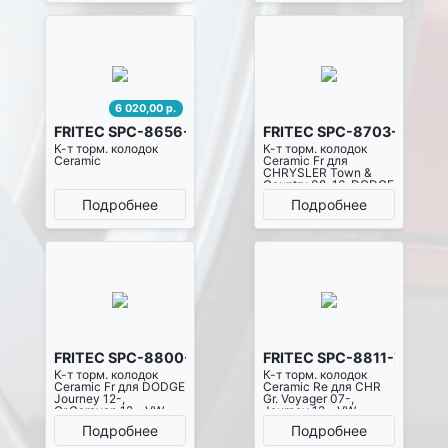
6 020,00 р.
FRITEC SPC-8656-Z-D1456
FRITEC SPC-8703-Z-D13
К-т торм. колодок
К-т торм. колодок
Ceramic
Ceramic Fr для
CHRYSLER Town &
Country 08-16, DODGE
Journey 07-13, Gr.
Подробнее
Подробнее
Caravan 10-, Nitro 07-
11, JEEP Cherokee 10-,
Wrangler 11-, FIAT
Freemont 11-, VW
Routan 10-13, LANCIA
Voyager MPV 11-14
FRITEC SPC-8800-Z-D1589
FRITEC SPC-8811-Z-D15
К-т торм. колодок
К-т торм. колодок
Ceramic Fr для DODGE
Ceramic Re для CHR
Journey 12-,
Gr. Voyager 07-,
Gr.Caravan 12-, VW
Journey 12-, VW
Routan 12-, CHRYSLER
Routan 12-
Подробнее
Подробнее
Pacifica 17-