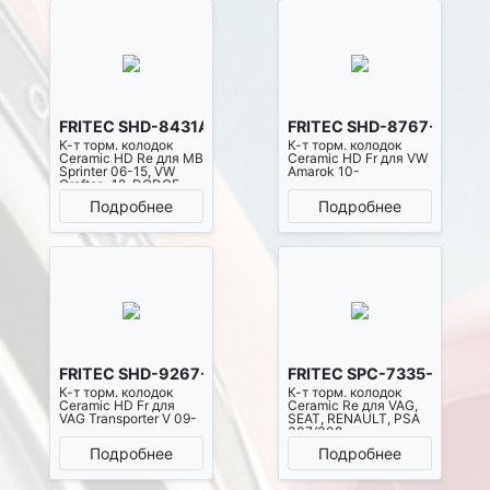
FRITEC SHD-8431A-Z-D1317
FRITEC SHD-8767-Z-D15
К-т торм. колодок
К-т торм. колодок
Ceramic HD Re для MB
Ceramic HD Fr для VW
Sprinter 06-15, VW
Amarok 10-
Crafter -12, DODGE
Crafter 06-15
Подробнее
Подробнее
FRITEC SHD-9267-Z-D2033
FRITEC SPC-7335-Z-D34
К-т торм. колодок
К-т торм. колодок
Ceramic HD Fr для
Ceramic Re для VAG,
VAG Transporter V 09-
SEAT, RENAULT, PSA
307/308
Подробнее
Подробнее