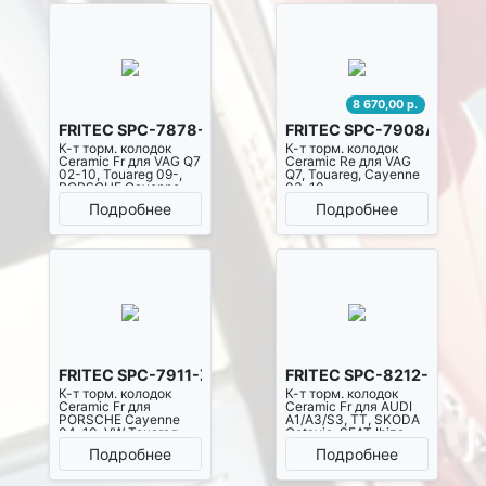
8 670,00 р.
FRITEC SPC-7878-Z-D1014
FRITEC SPC-7908A-Z-D9
К-т торм. колодок
К-т торм. колодок
Ceramic Fr для VAG Q7
Ceramic Re для VAG
02-10, Touareg 09-,
Q7, Touareg, Cayenne
PORSCHE Cayenne
03-10
03-10
Подробнее
Подробнее
FRITEC SPC-7911-Z-D1007
FRITEC SPC-8212-Z-D110
К-т торм. колодок
К-т торм. колодок
Ceramic Fr для
Ceramic Fr для AUDI
PORSCHE Cayenne
A1/A3/S3, TT, SKODA
04-10, VW Touareg
Octavia, SEAT Ibiza
04-14
09-16, Altea 05-12,
Подробнее
Подробнее
Leon 10-13, Freetrack
09-12, Toledo 06-16,
VW Jetta 10-17, Caddy