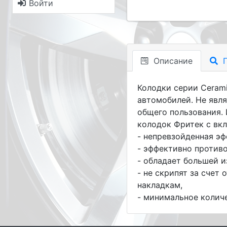
Войти
Описание
П
Колодки серии Cerami
автомобилей. Не явл
общего пользования.
колодок Фритек с вк
- непревзойденная э
- эффективно против
- обладает большей 
- не скрипят за сче
накладкам,
- минимальное колич