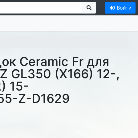
Войти
док Ceramic Fr для
 GL350 (X166) 12-,
) 15-
55-Z-D1629