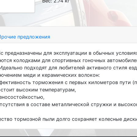
Вес: 2.74 кг
рочие предложения
c предназначены для эксплуатации в обычных условия
яются колодками для спортивных гоночных автомобилей
 Идеально подходят для любителей активного стиля е
лючением меди и керамических волокон:
ффективность торможения с первых километров пути (п
остоит высоким температурам,
износостойкостью,
т отсутствия в составе металлической стружки и выс
ество тормозной пыли долго сохраняет колесные диск