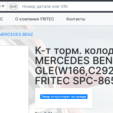
у
EC
О компании FRITEC
Контакты
MERCEDES BENZ
К-т торм. коло
MERCEDES BENZ
GLE(W166,C292
FRITEC SPC-86
Товар отсутствует на складе