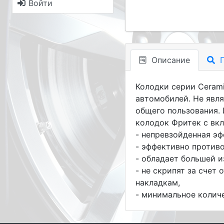
Войти
Описание
П
Колодки серии Cerami
автомобилей. Не явл
общего пользования.
колодок Фритек с вк
- непревзойденная э
- эффективно против
- обладает большей 
- не скрипят за сче
накладкам,
- минимальное колич