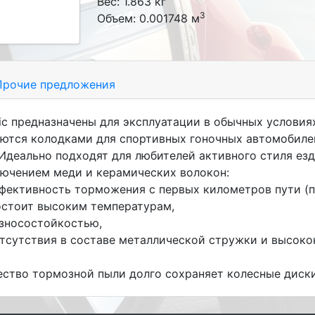
Вес: 1.863 кг
3
Объем: 0.001748 м
рочие предложения
c предназначены для эксплуатации в обычных условия
яются колодками для спортивных гоночных автомобилей
 Идеально подходят для любителей активного стиля е
лючением меди и керамических волокон:
ффективность торможения с первых километров пути (п
остоит высоким температурам,
износостойкостью,
т отсутствия в составе металлической стружки и выс
ество тормозной пыли долго сохраняет колесные диски