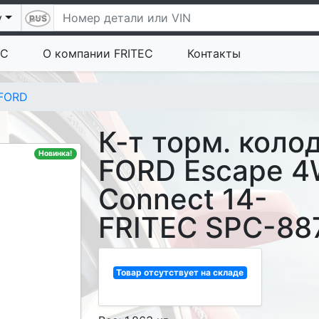
у
EC
О компании FRITEC
Контакты
FORD
К-т торм. коло
Новинка!
FORD Escape 4W
Connect 14-
FRITEC SPC-88
Товар отсутствует на складе