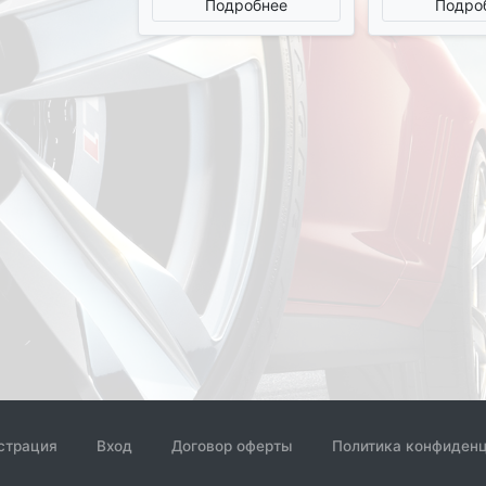
Подробнее
Подро
S650(A217) 17-, AUDI A6 RS6
08-, A7 RS7 13-, Q3 RS 13-
страция
Вход
Договор оферты
Политика конфиден