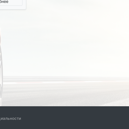
бнее
циальности