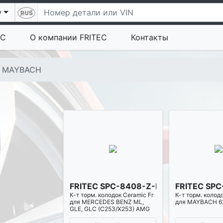
у
EC
О компании FRITEC
Контакты
MAYBACH
FRITEC SPC-8408-Z-D1291
FRITEC SP
К-т торм. колодок Ceramic Fr
К-т торм. колод
для MERCEDES BENZ ML,
для MAYBACH 6
GLE, GLC (C253/X253) AMG
63 17-, S(W222,X222,V222)
AMG S63 17-, MAYBACH